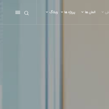
لی
المان ها
پروژه ها
وبلاگ