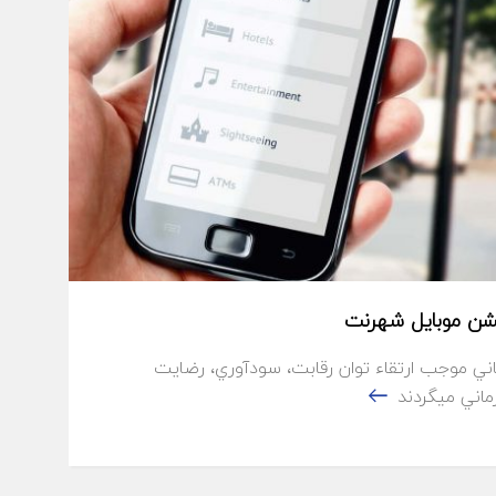
شن موبایل شهرنت
ني موجب ارتقاء توان رقابت، سودآوري، رضايت
ماني ميگردند