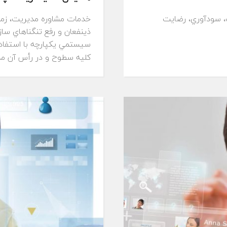
، سودآوري، رضايت
خدمات مشاوره مديريت، زما
ذينفعان و رفع تنگناهاي ساز
سيستمي يكپارچه با استفاده
كليه سطوح و در رأس آن مدير