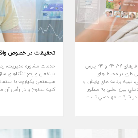
تحقیقات در خصوص واق
طرح مطالعات ارزيابي اثرات زيست محيطي طرح توسعه فازهاي 22، 23 و 24 پارس
خدمات مشاوره مديريت، زما
ت محيطي طرح بر محيط هاي
ذينفعان و رفع تنگناهاي ساز
 تهيه برنامه هاي پايش و
سيستمي يكپارچه با استفاده
دهاي بين المللي به منظور
كليه سطوح و در رأس آن مدير
لي، در شركت مهندسي تست