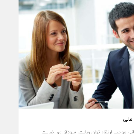
مالی
ني موجب ارتقاء توان رقابت، سودآوري، رضايت