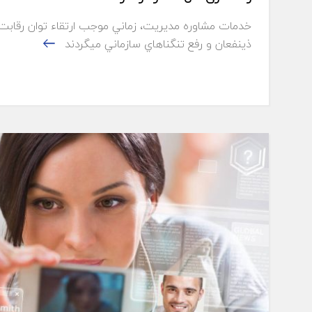
خدمات مشاوره مديريت، زماني موجب ارتقاء توان رقابت
ذينفعان و رفع تنگناهاي سازماني ميگردند