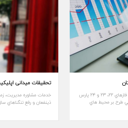
ان
تحقیقات میدانی اپلیکی
طرح مطالعات ارزيابي اثرات زيست محيطي طرح توسعه فازهاي 22، 23 و 24 پارس
خدمات مشاوره مديريت، زما
ت محيطي طرح بر محيط هاي
ذينفعان و رفع تنگناهاي ساز