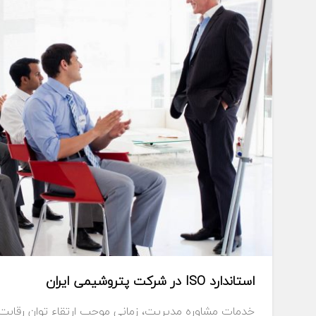
استاندارد ISO در شرکت پتروشیمی ایران
خدمات مشاوره مديريت، زماني موجب ارتقاء توان رقابت