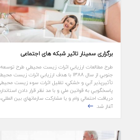
برگزاری سمینار تاثیر شبکه های اجتماعی
جنوبي از سال 1388 با هدف ارزيابي اثرات زيس
تأثيرپذير آبي و خشكي، تقليل اثرات سوء زيست محيطي،
پاسخگويي به قوانين ملي و با مد نظر قرار دادن استاندار
دريافت احتمالي وام و يا مشاركت سازمانهاي بين المل
آغاز شد.