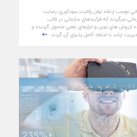
ني موجب ارتقاء توان رقابت، سودآوري، رضايت
ماني ميگردند كه فرآيندهاي سازماني در قالب
 ازروش هاي نوين و ابزارهاي علمي متحول گرديده و
يت ارشد با اعتقاد كامل پذيراي آن گردند.