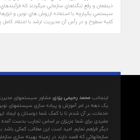
ذينفعان و رفع تنگناهاي سازماني ميگردند كه فرآيندهاي 
سيستمي يكپارچه با استفاده ازروش هاي نوين و ابزاره
كليه سطوح و در رأس آن مديريت ارشد با اعتقاد كامل پذ
اینجانب
محمد رحیمی یزدی
مشاور سیستمهای مدیریتی
یک دهه در امر آموزش و پیاده سازی سیستمهای نوین
خدمات، بر آن شدم تا با کمک شما دوستان و ایجاد این
مفیدی برای شما عزیزان بر اساس تجارب بدست آمده د
دیگر فراهم نمایم. امید است این مطالب کمکی باشد بر
سازمانهائی که قصد دارند در زمینه بهینه سازی ساز