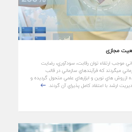
عیت مجازی
ني موجب ارتقاء توان رقابت، سودآوري، رضايت
ماني ميگردند كه فرآيندهاي سازماني در قالب
 ازروش هاي نوين و ابزارهاي علمي متحول گرديده و
يت ارشد با اعتقاد كامل پذيراي آن گردند.