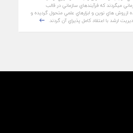
ماني ميگردند كه فرآيندهاي سازماني در قالب
 ازروش هاي نوين و ابزارهاي علمي متحول گرديده و
ريت ارشد با اعتقاد كامل پذيراي آن گردند.