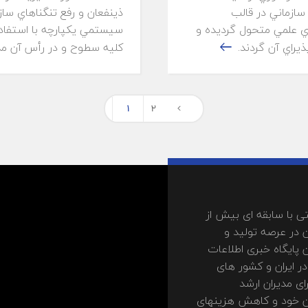
سازماني در قالب
ذينفعان و رفع تنگناهاي ساز
اي علمي متحول گرديده و
سيستمي يكپارچه با استفاده
يراي آن گردند.
كليه سطوح و در رأس آن مدي
1
2
 با سابقه ای بیش از
 در عرصه تولید و
 پایگاه خبری اطلاعات
ر ایران و کشور های
ای مدیران ارشد
مان خود و کاهش هزینهای