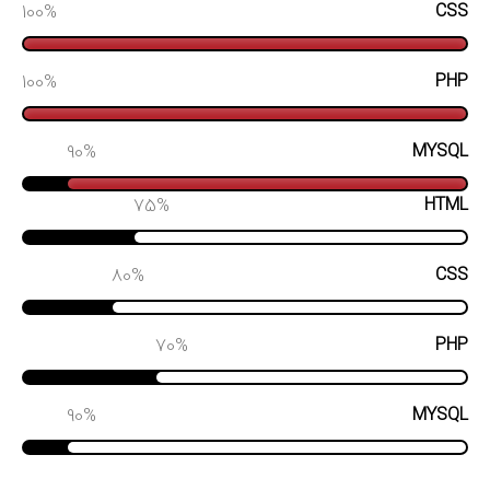
100
CSS
100
PHP
90
MYSQL
75
HTML
80
CSS
70
PHP
90
MYSQL