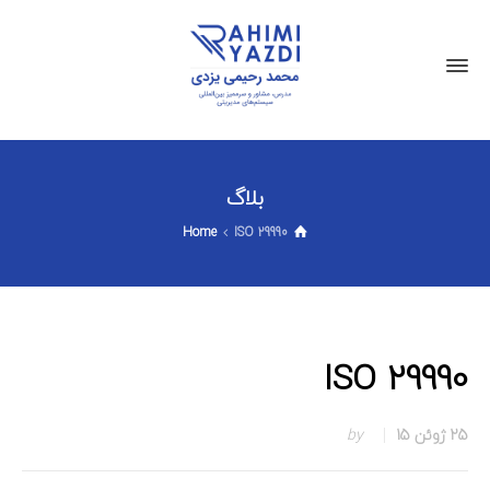
بلاگ
Home
ISO 29990
ISO 29990
25 ژوئن 15
by