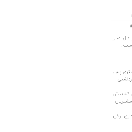
ه از این نمودار علل اصلی
شتری پس
دد . ( نتایج مرتبط با این رویکرد در زیر معیار ۶a نتایج برداشتی
ی که بیش
رویکرد در زیر معیار ۶b نتایج عملکردی مشتریان
رفت و با الگوبرداری برخی