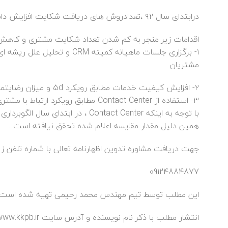
درابتدای سال ۹۲ ،‌تعدادروش های دریافت شکایت افزایش داشته است .
اقدامات زیر منجر به کم شدن تعداد شکایت مشتری و کاه
۱- برگزاری جلسات ماهیانه کم
مشتریان
۲- افزایش کیفیت خدمات مطابق رویکرد ۵d و میزان رضایتمندی مشتریان در خصوص کیفیت خدمات در زیر معیار ۶a
۳- استفاده از Contact Center مطابق رویکرد ارتباط با مشتری زیر معیار ۵e
با توجه به اینکه Contact Center ، 
همین دلیل مقدار مقایسه اعلام شده تحقق نیافته است .
جهت دریافت مشاوره تدوین اظهارنامه تعالی با شماره تلفن ز
09124884877
این مطلب توسط تیم مهندس محمد رحیمی تهیه شده است 
انتشار مطلب با ذکر نام نویسنده و آدرس سایت www.kkpb.ir بلامانع می باشد .