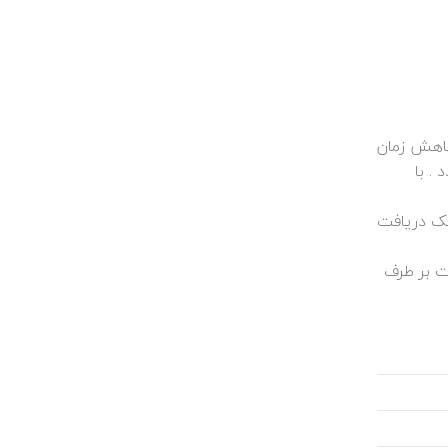
ست . هر سال مقدار کاهش زمان
. با
ت از طریق سامانه پیامک دریافت
قدامات لازم جهت بر طرف