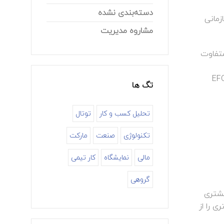
دسته‌بندی نشده
زمانی
مشاروه مدیریت
متفاوت
ی مدل تعالی سازمانی و نتایج سازمان بر اساس منطق مدل تعالی سازمانی EFQM
تگ ها
تحلیل کسب و کار
توتال
تکنولوژی
صنعت
مارکت
مالی
نمایشگاه
کار تیمی
گروهی
در راستای استراتژی مشتری
 تدوین نموده است ، واحد CRM شکایت مشتری را از