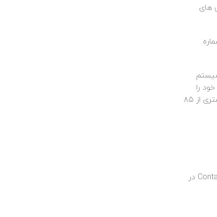
صورت گرفت ( روش های
Ca شماره عضویت ، شماره
 سیستم
ت خود را
بسرعت پیگیری نماید . با راه اندازی این سیستم در اوسط سال ۹۳ ، میزان رضایتمندی مشتریان از سیستم رسیدگی به شکایت مشتری از ۸۵
با توجه به استقرار سیستم مدیریت رسیدگی به شکایت مشتری ISO 10002 و اقدامات اولیه در خصوص راه اندازی مرکز Contact Center در