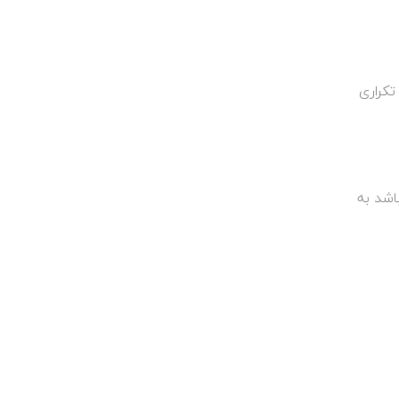
ت تکراری
ی باشد به